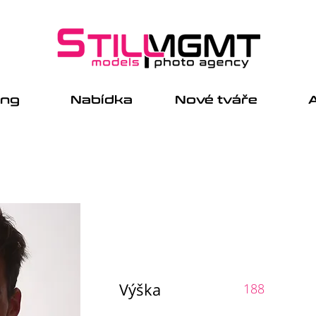
ing
Nabídka
Nové tváře
A
Výška
188