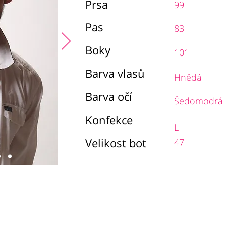
Prsa
99
Pas
83
Boky
101
Barva vlasů
Hnědá
Barva očí
Šedomodrá
Konfekce
L
Velikost bot
47
chodní podmínky