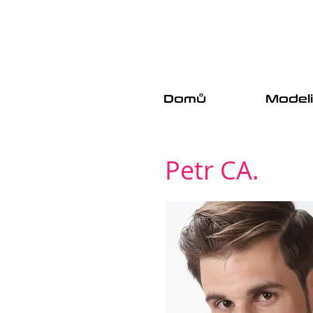
Domů
Model
Petr CA.