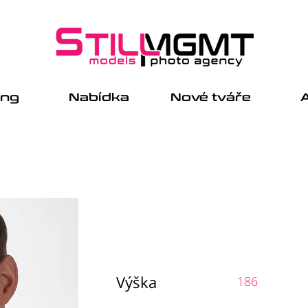
ing
Nabídka
Nové tváře
A
Výška
186