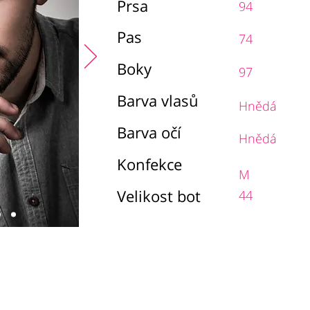
Prsa
94
Pas
74
Boky
97
Barva vlasů
Hnědá
Barva očí
Hnědá
Konfekce
M
Velikost bot
44
chodní podmínky