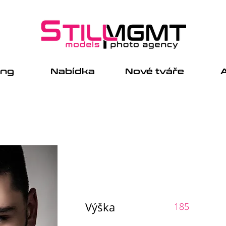
ing
Nabídka
Nové tváře
A
Výška
185