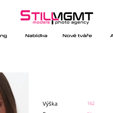
ing
Nabídka
Nové tváře
A
Výška
162