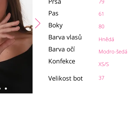
Prsa
79
Pas
61
Boky
80
Barva vlasů
Hnědá
Barva očí
Modro-šedá
Konfekce
XS/S
Velikost bot
37
chodní podmínky