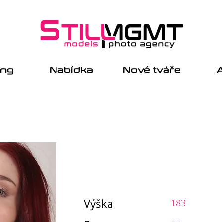
ing
Nabídka
Nové tváře
A
Výška
183