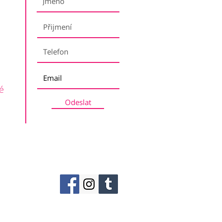
é
Odeslat