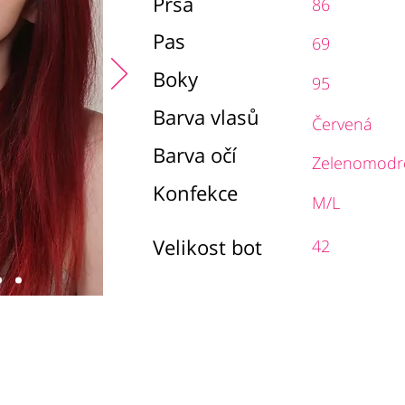
Prsa
86
Pas
69
Boky
95
Barva vlasů
Červená
Barva očí
Zelenomodr
Konfekce
M/L
Velikost bot
42
chodní podmínky