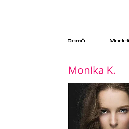
Domů
Model
Monika K.