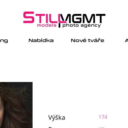
ing
Nabídka
Nové tváře
A
Výška
174