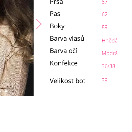
Prsa
87
Pas
62
Boky
89
Barva vlasů
Hnědá
Barva očí
Modrá
Konfekce
36/38
Velikost bot
39
chodní podmínky