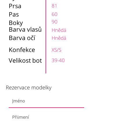
Prsa
81
Pas
60
90
Boky
Barva vlasů
Hnědá
Barva očí
Hnědá
Konfekce
XS/S
Velikost bot
39-40
Rezervace modelky