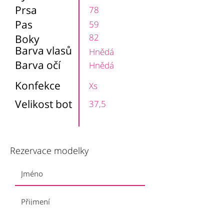
Prsa
78
Pas
59
82
Boky
Barva vlasů
Hnědá
Barva očí
Hnědá
Konfekce
Xs
Velikost bot
37,5
Rezervace modelky