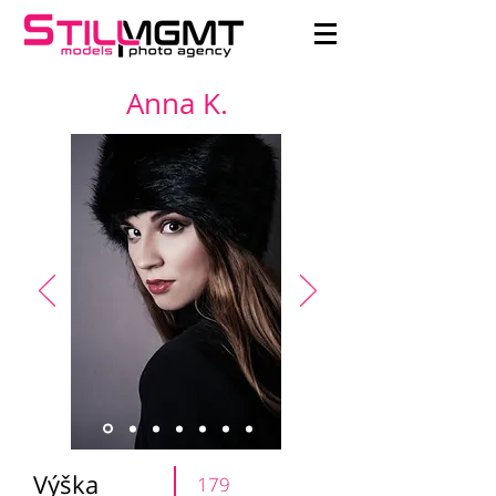
Anna K.
Výška
179