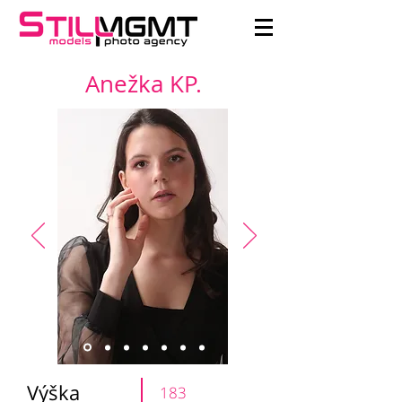
Anežka KP.
Výška
183