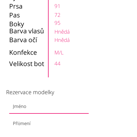
Prsa
91
Pas
72
95
Boky
Barva vlasů
Hnědá
Barva očí
Hnědá
Konfekce
M/L
Velikost bot
44
Rezervace modelky