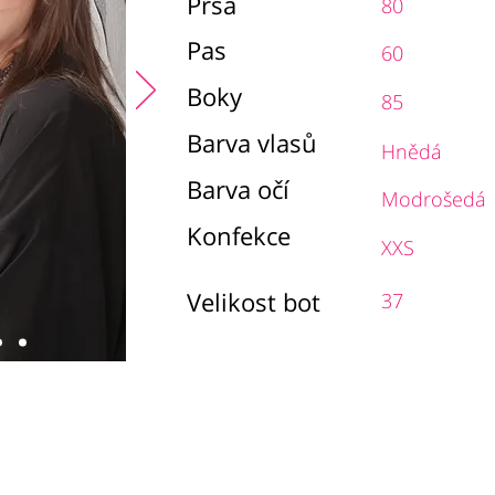
Prsa
80
Pas
60
Boky
85
Barva vlasů
Hnědá
Barva očí
Modrošedá
Konfekce
XXS
Velikost bot
37
chodní podmínky