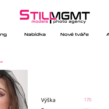
ing
Nabídka
Nové tváře
A
.
Výška
170