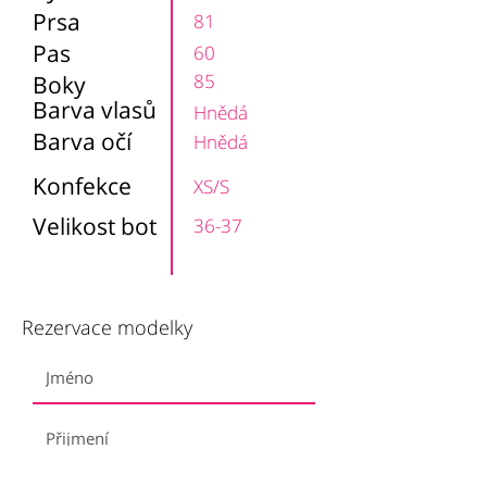
Prsa
81
Pas
60
85
Boky
Barva vlasů
Hnědá
Barva očí
Hnědá
Konfekce
XS/S
Velikost bot
36-37
Rezervace modelky