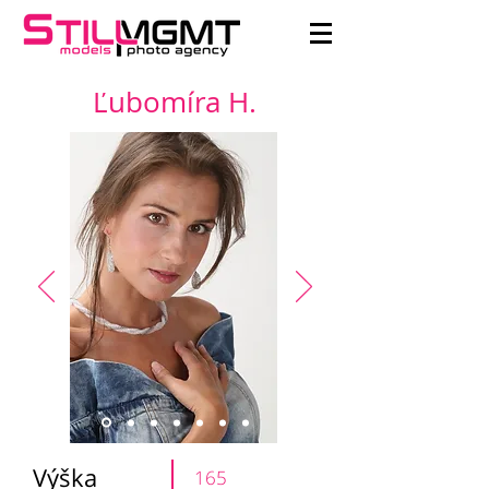
Ľubomíra H.
Výška
165